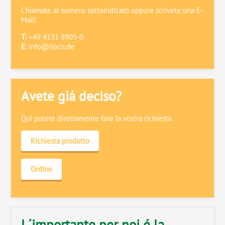
Chiamate al numero sottoindicato oppure scrivete una E-
Mail:
T
: +49 4131 8905-0
E
:
info@lipco.de
Avete giá deciso?
Qui potete direttamente fare la vostra richiesta
Richiesta prodotto
Ordine
L´importante per noi é la