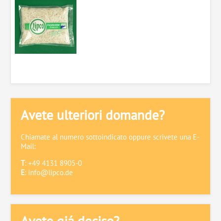
Avete ulteriori domande?
Chiamate al numero sottoindicato oppure scrivete una E-
Mail:
T
: +49 4131 8905-0
E
:
info@lipco.de