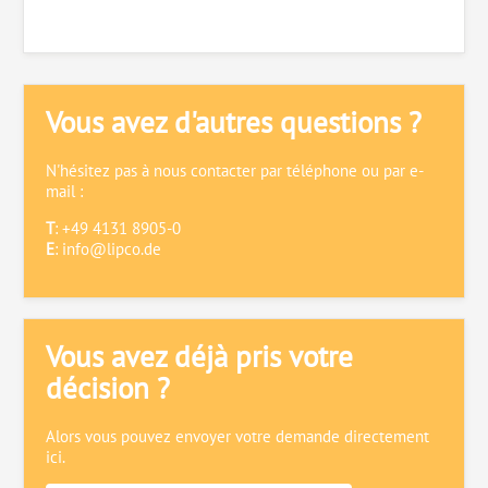
Vous avez d'autres questions ?
N'hésitez pas à nous contacter par téléphone ou par e-
mail :
T
: +49 4131 8905-0
E
:
info@lipco.de
Vous avez déjà pris votre
décision ?
Alors vous pouvez envoyer votre demande directement
ici.