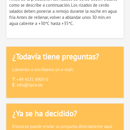
como se describe a continuación. Los rizados de cerdo
salados deben ponerse a remojo durante la noche en agua
fría Antes de rellenar, volver a ablandar unos 30 min. en
agua caliente a +30°C hasta +35°C.
¿Todavía tiene preguntas?
Llámenos o escríbanos un e-mail:
T
: +49 4131 8905-0
E
:
info@lipco.de
¿Ya se ha decidido?
Entonces puede enviar su pregunta directamente aquí.