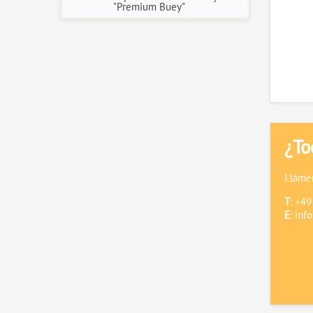
"Premium Buey"
¿To
Llámen
T
: +4
E
:
inf