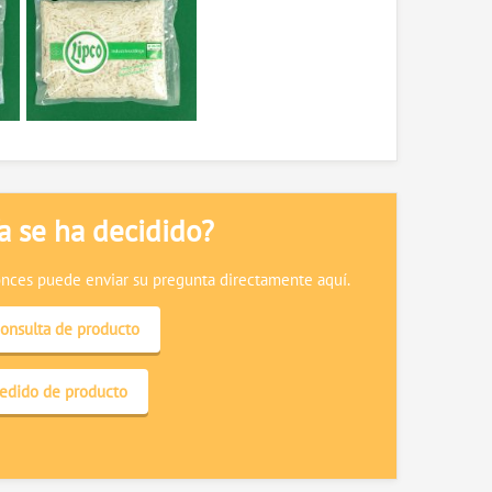
a se ha decidido?
nces puede enviar su pregunta directamente aquí.
onsulta de producto
edido de producto