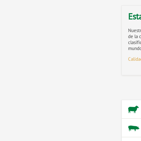
Est
Nuestr
de la 
clasif
mundo
Calida