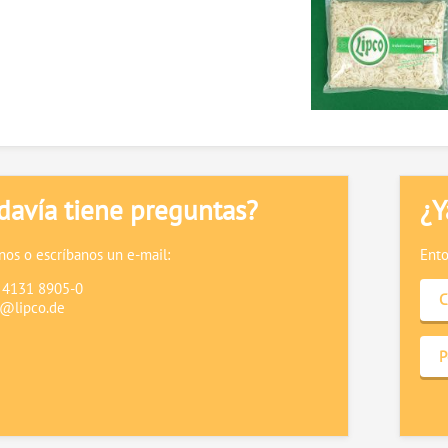
davía tiene preguntas?
¿Y
os o escríbanos un e-mail:
Ento
9 4131 8905-0
C
o@lipco.de
P