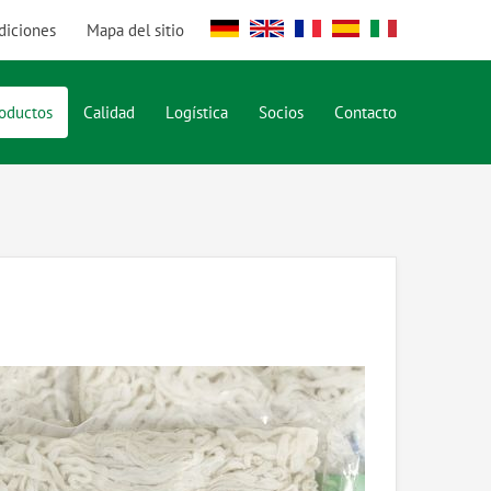
diciones
Mapa del sitio
DE
EN
FR
ES
IT
oductos
Calidad
Logística
Socios
Contacto