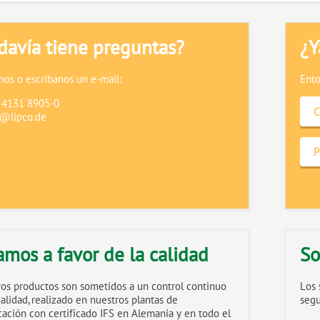
davía tiene preguntas?
¿Y
os o escríbanos un e-mail:
Ento
9 4131 8905-0
C
o@lipco.de
P
amos a favor de la calidad
So
os productos son sometidos a un control continuo
Los 
calidad, realizado en nuestros plantas de
segu
icación con certificado IFS en Alemania y en todo el