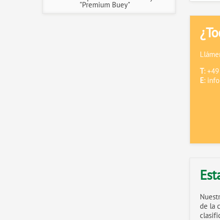
"Premium Buey"
¿To
Llámen
T
: +4
E
:
inf
Est
Nuestr
de la 
clasif