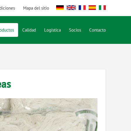
diciones
Mapa del sitio
DE
EN
FR
ES
IT
oductos
Calidad
Logística
Socios
Contacto
eas